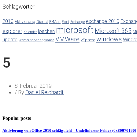
Schlagwörter
2010
exchange 2010
Exchan
Aktivierung
Dienst
E-Mail
Excel
Exchange
microsoft
Microsoft 365
explorer
löschen
Mi
Kalender
VMWare
windows
update
Windo
vSphere
vcenter server appliance
5
8. Februar 2019
/ By
Daniel Reichardt
Popular posts
Aktivierung von Office 2010 schlägt fehl – Undefinierter Fehler (0x80070190)