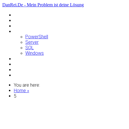
DanRei.De - Mein Problem ist deine Lösung
Allgemein
Apple
Linux
Microsoft
PowerShell
Server
SQL
Windows
Raspberry Pi
Samsung
VMWare
WordPress
You are here:
Home »
5