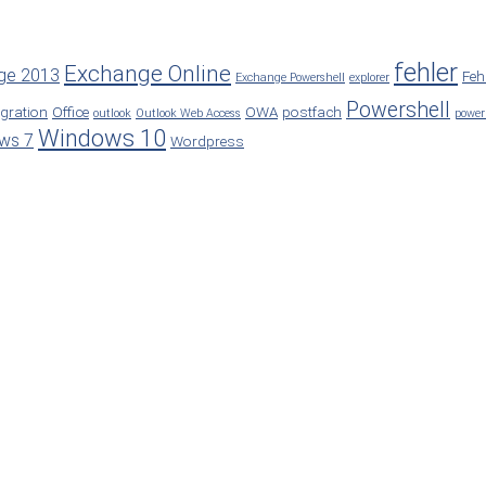
fehler
Exchange Online
ge 2013
Feh
Exchange Powershell
explorer
Powershell
gration
Office
OWA
postfach
outlook
Outlook Web Access
power
Windows 10
ws 7
Wordpress