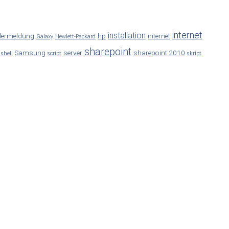
internet
installation
lermeldung
hp
internet
Galaxy
Hewlett-Packard
sharepoint
Samsung
server
sharepoint 2010
 shell
script
skript