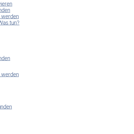
vieren
enden
t werden
Was tun?
enden
t werden
inden