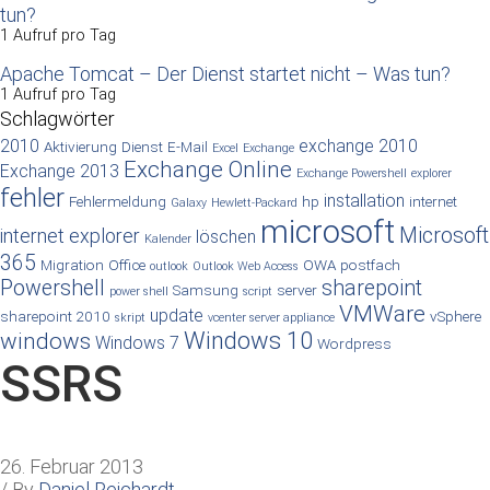
tun?
1 Aufruf pro Tag
Apache Tomcat – Der Dienst startet nicht – Was tun?
1 Aufruf pro Tag
Schlagwörter
2010
exchange 2010
Aktivierung
Dienst
E-Mail
Excel
Exchange
Exchange Online
Exchange 2013
Exchange Powershell
explorer
fehler
installation
Fehlermeldung
hp
internet
Galaxy
Hewlett-Packard
microsoft
Microsoft
internet explorer
löschen
Kalender
365
Migration
Office
OWA
postfach
outlook
Outlook Web Access
Powershell
sharepoint
Samsung
server
power shell
script
VMWare
update
sharepoint 2010
vSphere
skript
vcenter server appliance
Windows 10
windows
Windows 7
Wordpress
SSRS
26. Februar 2013
/ By
Daniel Reichardt