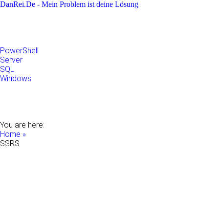
DanRei.De - Mein Problem ist deine Lösung
Allgemein
Apple
Linux
Microsoft
PowerShell
Server
SQL
Windows
Raspberry Pi
Samsung
VMWare
WordPress
You are here:
Home »
SSRS