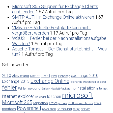
Microsoft 365 Gruppen für Exchange Clients
ausblenden
1.67 Aufruf pro Tag
SMTP AUTH in Exchange Online aktivieren
1.67
Aufruf pro Tag
VMware – Virtuelle Festplatte kann nicht
vergrößert werden
1.17 Aufruf pro Tag
WSUS – Fehler bei der Nachinstallationsaufgabe –
Was tun?
1 Aufruf pro Tag
Apache Tomcat – Der Dienst startet nicht – Was
tun?
1 Aufruf pro Tag
Schlagwörter
2010
exchange 2010
Aktivierung
Dienst
E-Mail
Excel
Exchange
Exchange Online
Exchange 2013
Exchange Powershell
explorer
fehler
installation
Fehlermeldung
hp
internet
Galaxy
Hewlett-Packard
microsoft
internet explorer
löschen
Kalender
Microsoft 365
Migration
Office
OWA
outlook
Outlook Web Access
Powershell
postfach
Samsung
server
power shell
script