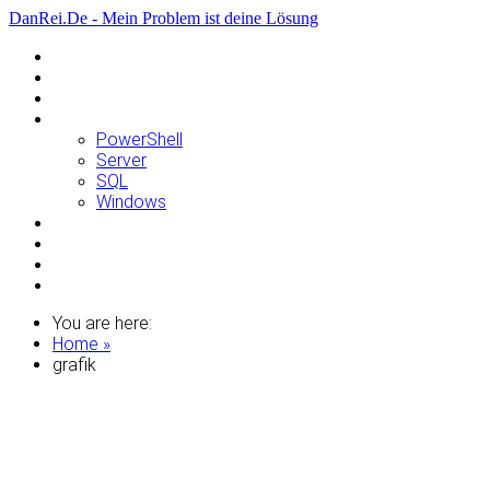
DanRei.De - Mein Problem ist deine Lösung
Allgemein
Apple
Linux
Microsoft
PowerShell
Server
SQL
Windows
Raspberry Pi
Samsung
VMWare
WordPress
You are here:
Home »
grafik