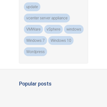
update
vcenter server appliance
VMWare
vSphere
windows
Windows 7
Windows 10
Wordpress
Popular posts