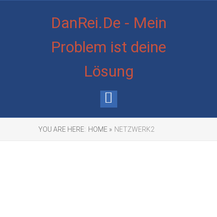
DanRei.De - Mein
Problem ist deine
Lösung
YOU ARE HERE:
HOME »
NETZWERK2