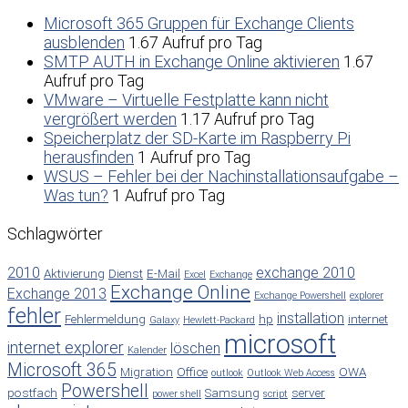
Microsoft 365 Gruppen für Exchange Clients
ausblenden
1.67 Aufruf pro Tag
SMTP AUTH in Exchange Online aktivieren
1.67
Aufruf pro Tag
VMware – Virtuelle Festplatte kann nicht
vergrößert werden
1.17 Aufruf pro Tag
Speicherplatz der SD-Karte im Raspberry Pi
herausfinden
1 Aufruf pro Tag
WSUS – Fehler bei der Nachinstallationsaufgabe –
Was tun?
1 Aufruf pro Tag
Schlagwörter
2010
exchange 2010
Aktivierung
Dienst
E-Mail
Excel
Exchange
Exchange Online
Exchange 2013
Exchange Powershell
explorer
fehler
installation
Fehlermeldung
hp
internet
Galaxy
Hewlett-Packard
microsoft
internet explorer
löschen
Kalender
Microsoft 365
Migration
Office
OWA
outlook
Outlook Web Access
Powershell
postfach
Samsung
server
power shell
script