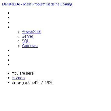
DanRei.De - Mein Problem ist deine Lösung
Allgemein
Apple
Linux
Microsoft
PowerShell
Server
SQL
Windows
Raspberry Pi
Samsung
VMWare
WordPress
You are here:
Home »
error-gac9aef152_1920