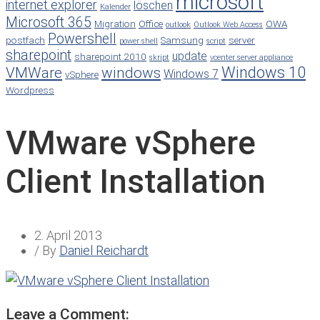
microsoft
internet explorer
löschen
Kalender
Microsoft 365
Migration
Office
OWA
outlook
Outlook Web Access
Powershell
postfach
Samsung
server
power shell
script
sharepoint
update
sharepoint 2010
skript
vcenter server appliance
Windows 10
VMWare
windows
Windows 7
vSphere
Wordpress
VMware vSphere
Client Installation
2. April 2013
/ By
Daniel Reichardt
Leave a Comment: