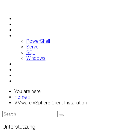
Allgemein
Apple
Linux
Microsoft
PowerShell
Server
SQL
Windows
Raspberry Pi
Samsung
VMWare
WordPress
You are here:
Home »
VMware vSphere Client Installation
Unterstützung